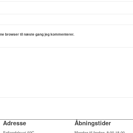
nne browser til næste gang jeg kommenterer.
Adresse
Åbningstider
Sofiendalsvej 92C
Mandag til fredag: 8:00-18.00