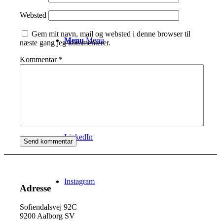
Websted
Gem mit navn, mail og websted i denne browser til
Menu
Menu
næste gang jeg kommenterer.
Kommentar
*
Facebook
LinkedIn
Instagram
Adresse
Sofiendalsvej 92C
9200 Aalborg SV