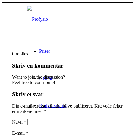
Priser
0
replies
Skriv en kommentar
Want to join the discussion?
Neurac
Feel free to contribute!
Skriv et svar
Bodyscanning
Din e-mailadresse vil ikke blive publiceret.
Krævede felter
er markeret med
*
Navn
*
Golftræning
E-mail
*