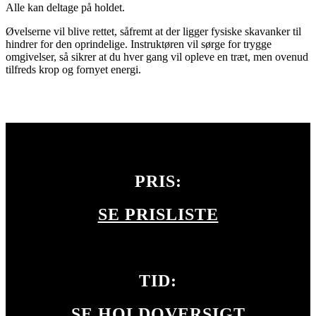
Alle kan deltage på holdet.
Øvelserne vil blive rettet, såfremt at der ligger fysiske skavanker til
hindrer for den oprindelige. Instruktøren vil sørge for trygge
omgivelser, så sikrer at du hver gang vil opleve en træt, men ovenud
tilfreds krop og fornyet energi.
PRIS:
SE PRISLISTE
PILATES
TID:
SE HOLDOVERSIGT