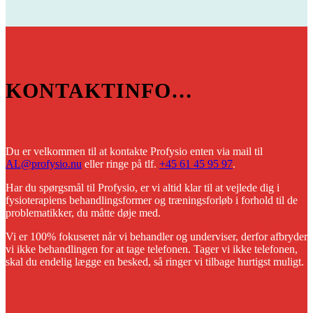
KONTAKTINFO
…
Du er velkommen til at kontakte Profysio enten via mail til
AL@profysio.nu
eller ringe på tlf.
+45 61 45 95 97
.
Har du spørgsmål til Profysio, er vi altid klar til at vejlede dig i
fysioterapiens behandlingsformer og træningsforløb i forhold til de
problematikker, du måtte døje med.
Vi er 100% fokuseret når vi behandler og underviser, derfor afbryder
vi ikke behandlingen for at tage telefonen. Tager vi ikke telefonen,
skal du endelig lægge en besked, så ringer vi tilbage hurtigst muligt.