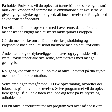
På holdet ProFokus vil du opleve at træne både de store og de små
muskler i kroppen på samme tid. Kombinationen af øvelserne vil
give dig øget styrke og smidighed, alt imens øvelserne foregår med
et kontrolleret åndedræt.
Du vil altid få din kropskerne med i øvelserne, da det for alle
mennesker er vigtigt med et stærkt midterpunkt i kroppen.
Går du med ønske om at få en bedre kropsholdning og
kropsbevidsthed er du et skridt nærmere med holdet ProFokus.
Åndedrættet og de dybereliggende mave- og rygmuskler vil altid
være i fokus under alle øvelserne, som udføres med mange
gentagelser.
Roligt og kontrolleret vil du opleve at blive udmattet på din styrke,
men med fuld koncentration.
Selve træningen foregår med FLOW opvarmning, hvorefter der
fokuseres på individuelle øvelser. Selve programmet vil du opleve
flere gange, så du hele tiden kan lade dig teste på fx. styrke og
udholdenhed.
Du vil blive introduceret for nyt program ved hver månedsskifte.