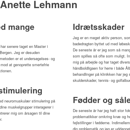
Anette Lehmann
ed mange
Idrætsskader
Jeg er en meget aktiv person, so
badedragten byttet ud med løbesko
 har senere taget en Master i
De seneste år er jeg som så mange
i Bergen. Jeg er desuden
som spilles så ofte som muligt. In
c-metoden er et undersøgelses- og
mig på arbejde og har taget dive
r mod at genoprette smertefrie
håndboldligaen for herre i både 
tionen.
behandlinger på klinikken har jeg
skulderskader, tennis- og golfalb
timulering
Fødder og sål
ed neuromuskulær stimulering på
dine muskelgrupper interagerer i
De seneste år har jeg haft stor fo
trerer mig om årsagen til dine
problematikker omkring knæ og hof
r.
fejlstillinger i fødderne. Indimell
din problematik og jeg er uddannet