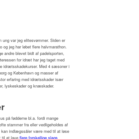
m ung var jeg elitesvømmer. Siden er
 og jeg har løbet flere halvmarathon.
 andre blevet bidt af padelsporten,
teressen for idræt har jeg taget med
rse idrætsskadekurser. Med 4 sæsoner i
Ålborg og København og masser af
 stor erfaring med idrætsskader især
uer, lyskeskader og knæskader.
er
kus på fødderne bl.a. fordi mange
te stammer fra eller vedligeholdes af
em kan indlægssåler være med til at løse
 til at lave
flere forskellige slags