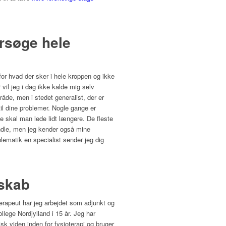
ersøge hele
 for hvad der sker i hele kroppen og ikke
vil jeg i dag ikke kalde mig selv
råde, men i stedet generalist, der er
 til dine problemer. Nogle gange er
e skal man lede lidt længere. De fleste
ndle, men jeg kender også mine
ematik en specialist sender jeg dig
nskab
terapeut har jeg arbejdet som adjunkt og
llege Nordjylland i 15 år. Jeg har
sk viden inden for fysioterapi og bruger