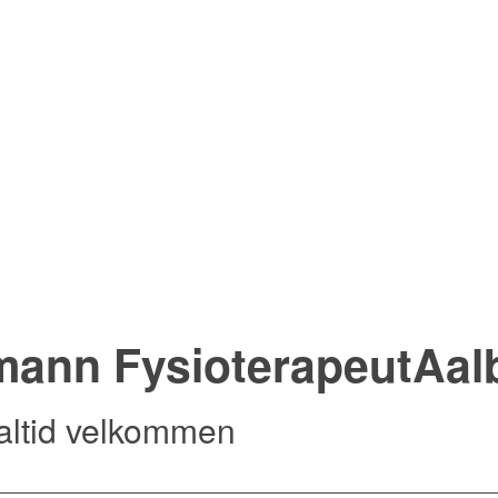
hmann
Fysioterapeut
Aal
r altid velkommen