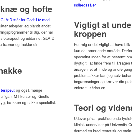
indlægssåler.
i knæ og hofte
.
GLA:D står for Godt Liv med
Vigtigt at und
ktør arbejder jeg blandt andet
kroppen
ingsprogrammer til dig, der har
 fysioterapeut og uddannet GLA:D
du træner og tackler din
For mig er det vigtigt at have blik
kun det smertende område. Derfor 
specialist inden for et bestemt om
dygtig til at finde frem til årsagen
nakke
årsagen let at finde og andre gang
problematikker kan jeg selv beha
begrænsninger og kræver din probl
videre til sådan en.
 terapeut
og også mange
Mulligan, MT-kurser og Kinetic
 ryg, bækken og nakke specialist.
Teori og vide
Udover privat praktiserende fysio
klinisk underviser på University Co
dermed en bred teoretisk og prakti