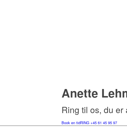
Anette Le
Ring til os, du e
Book en tid
RING +45 61 45 95 97