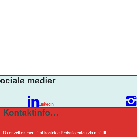
ociale medier
Linkedin
Kontaktinfo
…
Du er velkommen til at kontakte Profysio enten via mail til